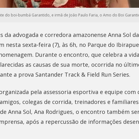
dente do boi-bumbá Garantido, e irmã de João Paulo Faria, o Amo do Boi Garant
es da advogada e corredora amazonense Anna Sol da
em nesta sexta-feira (7), às 6h, no Parque do Ibirapu
homenagem. Durante o encontro, que celebra a vida 
arecidas as causas de sua morte, ocorrida no últim
ante a prova Santander Track & Field Run Series.
rganizada pela assessoria esportiva e equipe com
 amigos, colegas de corrida, treinadores e familiare
a de Anna Sol, Ana Rodrigues, o encontro também s
imprensa, após a repercussão de informações dese