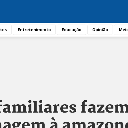
tes
Entretenimento
Educação
Opinião
Mei
familiares fazem
agem à amazon