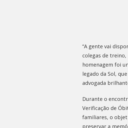
“A gente vai disp
colegas de treino,
homenagem foi uma 
legado da Sol, qu
advogada brilhant
Durante o encontro
Verificação de Ób
familiares, o obje
preservar a memóri