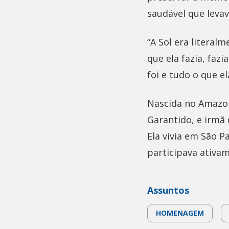
saudável que levav
“A Sol era literal
que ela fazia, faz
foi e tudo o que e
Nascida no Amazon
Garantido, e irmã 
Ela vivia em São P
participava ativam
Assuntos
HOMENAGEM