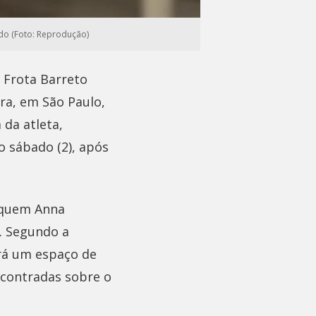
ido (Foto: Reprodução)
 Frota Barreto
era, em São Paulo,
da atleta,
o sábado (2), após
 quem Anna
s. Segundo a
erá um espaço de
ncontradas sobre o