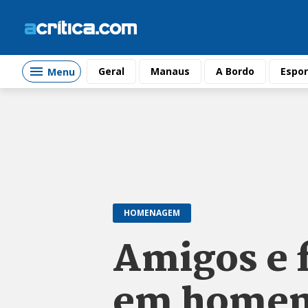
Geral
Manaus
A Bordo
Espor
Menu
HOMENAGEM
Amigos e 
em homen