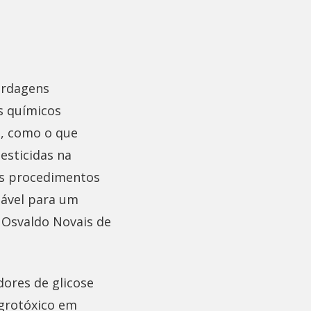
ordagens
s químicos
s, como o que
esticidas na
ses procedimentos
iável para um
 Osvaldo Novais de
dores de glicose
agrotóxico em