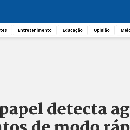
tes
Entretenimento
Educação
Opinião
Mei
papel detecta a
tos de modo ráp