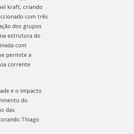
el kraft, criando
eccionado com três
vação dos grupos
 na estrutura do
minada com
ue permite a
via corrente
dade e o impacto
lvimento do
ão das
utorando Thiago