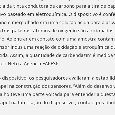
cia da tinta condutora de carbono para a tira de pap
ivo baseado em eletroquímica. O dispositivo é conf
ono e mergulhado em uma solução ácida para a ati
utras palavras, átomos de oxigênio são adicionados
ono. Ao entrar em contato com uma amostra conta
nsor induz uma reação de oxidação eletroquímica q
cida. Assim, a quantidade de carbendazim é medida 
 Bott Neto à Agência FAPESP.
 dispositivo, os pesquisadores avaliaram a estabili
apel na construção dos sensores. “Além do desenvo
balho teve uma parte voltada para entender a quest
apel na fabricação do dispositivo”, conta o pós-do