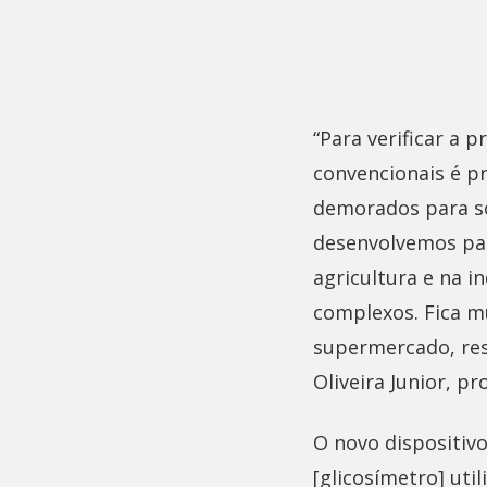
“Para verificar a
convencionais é p
demorados para só
desenvolvemos par
agricultura e na 
complexos. Fica mu
supermercado, res
Oliveira Junior, p
O novo dispositiv
[glicosímetro] uti