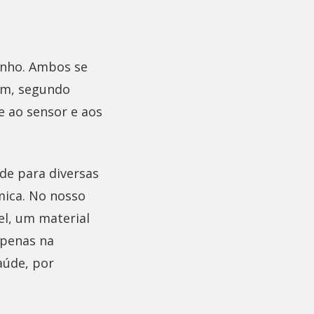
inho. Ambos se
rém, segundo
e ao sensor e aos
ade para diversas
mica. No nosso
l, um material
apenas na
aúde, por