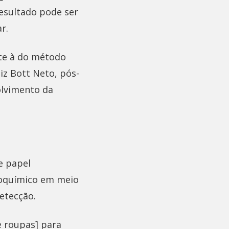
resultado pode ser
r.
nte à do método
iz Bott Neto, pós-
olvimento da
e papel
roquímico em meio
detecção.
e roupas] para