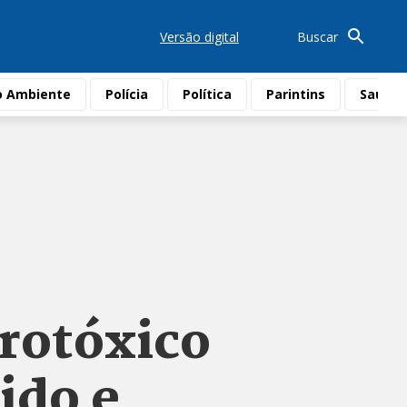
Versão digital
Buscar
o Ambiente
Polícia
Política
Parintins
Saúde
grotóxico
ido e