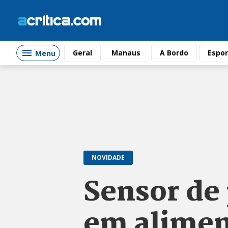
Geral
Manaus
A Bordo
Espor
Menu
NOVIDADE
Sensor de 
em alimen