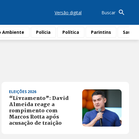
Versão digital
Buscar
o Ambiente
Polícia
Política
Parintins
Saúde
ELEIÇÕES 2026
“Livramento”: David
Almeida reage a
rompimento com
Marcos Rotta após
acusação de traição