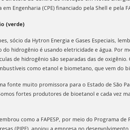
 em Engenharia (CPE) financiado pela Shell e pela F
io (verde)
es, sócio da Hytron Energia e Gases Especiais, lemb
 do hidrogênio é usando eletricidade e água. Por m
éculas de hidrogênio são separadas das de oxigênio.
mbustíveis como etanol e biometano, que vem do bi
ma fonte muito promissora para o Estado de São Pa
Somos fortes produtores de bioetanol e cada vez m
embrou como a FAPESP, por meio do Programa de Pe
esas (PIPE), apoiou a empresa no desenvolvimento