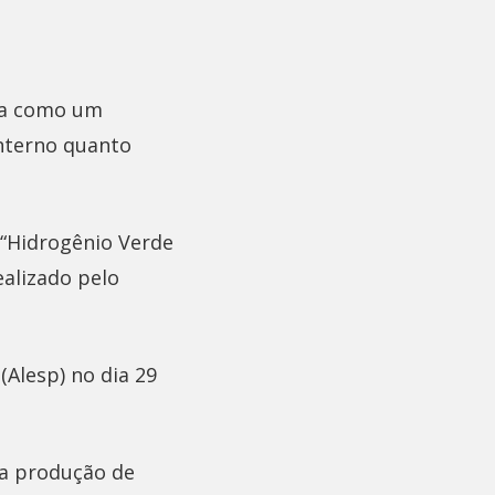
ta como um
interno quanto
 “Hidrogênio Verde
ealizado pelo
(Alesp) no dia 29
 a produção de