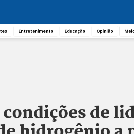
tes
Entretenimento
Educação
Opinião
Mei
 condições de lid
e hidrogênio a p