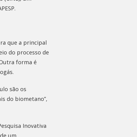
APESP.
ra que a principal
eio do processo de
 Outra forma é
ogás.
ulo são os
ais do biometano”,
squisa Inovativa
 de um