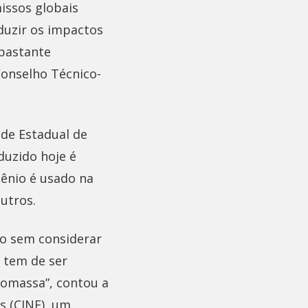
issos globais
eduzir os impactos
 bastante
Conselho Técnico-
ade Estadual de
duzido hoje é
gênio é usado na
outros.
so sem considerar
, tem de ser
biomassa”, contou a
s (CINE), um