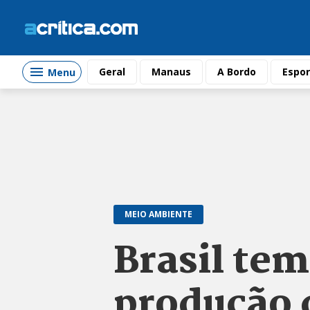
Geral
Manaus
A Bordo
Espor
Menu
MEIO AMBIENTE
Brasil tem
produção d