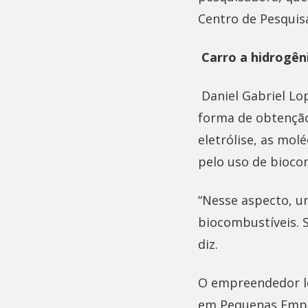
Centro de Pesquisa
Carro a hidrogên
Daniel Gabriel Lop
forma de obtenção
eletrólise, as mol
pelo uso de bioco
“Nesse aspecto, u
biocombustíveis. 
diz.
O empreendedor l
em Pequenas Empr