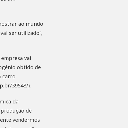
 mostrar ao mundo
i ser utilizado”,
a empresa vai
ogênio obtido de
 carro
p.br/39548/).
ímica da
a produção de
amente vendermos