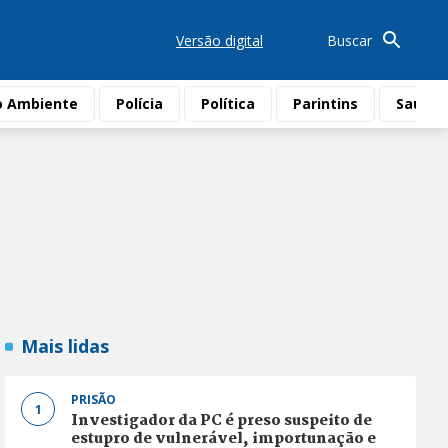
Versão digital
Buscar
o Ambiente
Polícia
Política
Parintins
Saúde
Mais lidas
PRISÃO
1
Investigador da PC é preso suspeito de
estupro de vulnerável, importunação e