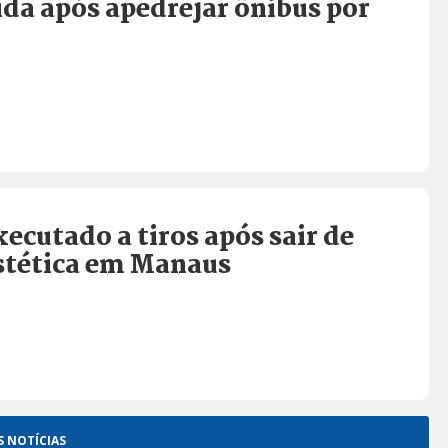
ida após apedrejar ônibus por
cutado a tiros após sair de
estética em Manaus
S NOTÍCIAS