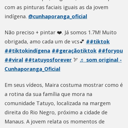
com as pinturas faciais iguais as da jovem
indígena.
@cunhaporanga_oficial
Não preciso + pintar ❤️. Já somos 1.7M! Muito
obrigada, amo cada um de vcs💕
##tiktok
##tiktokindígena
##geraçãotiktok
##foryou
##viral
##tatuyosforever
🏹
♬ som original -
Cunhaporanga_Oficial
Em seus vídeos, Maira costuma mostrar como é
a rotina da sua família que mora na
comunidade Tatuyo, localizada na margem
direita do Rio Negro, próximo a cidade de
Manaus. A jovem relata os momentos de