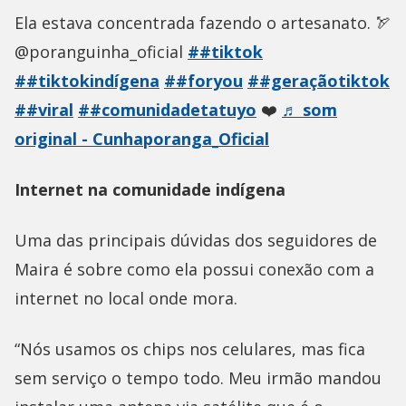
Ela estava concentrada fazendo o artesanato. 🏹
@poranguinha_oficial
##tiktok
##tiktokindígena
##foryou
##geraçãotiktok
##viral
##comunidadetatuyo
❤️
♬ som
original - Cunhaporanga_Oficial
Internet na comunidade indígena
Uma das principais dúvidas dos seguidores de
Maira é sobre como ela possui conexão com a
internet no local onde mora.
“Nós usamos os chips nos celulares, mas fica
sem serviço o tempo todo. Meu irmão mandou