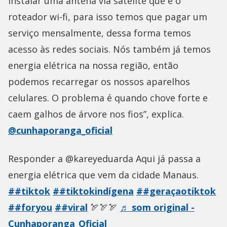
instalar uma antena via satélite que é o
roteador wi-fi, para isso temos que pagar um
serviço mensalmente, dessa forma temos
acesso às redes sociais. Nós também já temos
energia elétrica na nossa região, então
podemos recarregar os nossos aparelhos
celulares. O problema é quando chove forte e
caem galhos de árvore nos fios”, explica.
@cunhaporanga_oficial
Responder a @kareyeduarda Aqui já passa a
energia elétrica que vem da cidade Manaus.
##tiktok
##tiktokindígena
##geraçaotiktok
##foryou
##viral
🏹🏹🏹
♬ som original -
Cunhaporanga_Oficial