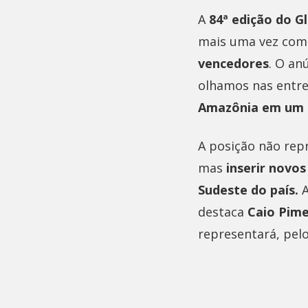
A
84ª edição do Gl
mais uma vez co
vencedores
. O an
olhamos nas entre
Amazônia em um d
A posição não rep
mas
inserir novos
Sudeste do país.
destaca
Caio Pime
representará, pel