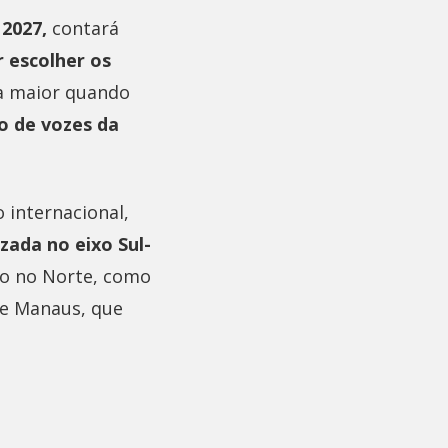
 2027,
contará
 escolher os
da maior quando
o de vozes da
 internacional,
zada no eixo Sul-
do no Norte, como
de Manaus, que