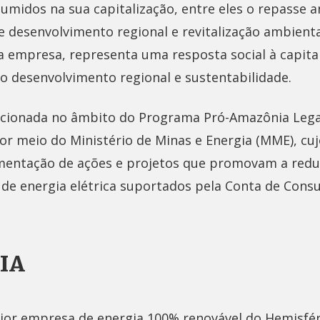
midos na sua capitalização, entre eles o repasse a
 desenvolvimento regional e revitalização ambienta
a a empresa, representa uma resposta social à capita
o desenvolvimento regional e sustentabilidade.
selecionada no âmbito do Programa Pró-Amazônia Lega
r meio do Ministério de Minas e Energia (MME), cuj
entação de ações e projetos que promovam a reduç
 de energia elétrica suportados pela Conta de Con
.
XIA
aior empresa de energia 100% renovável do Hemisféri