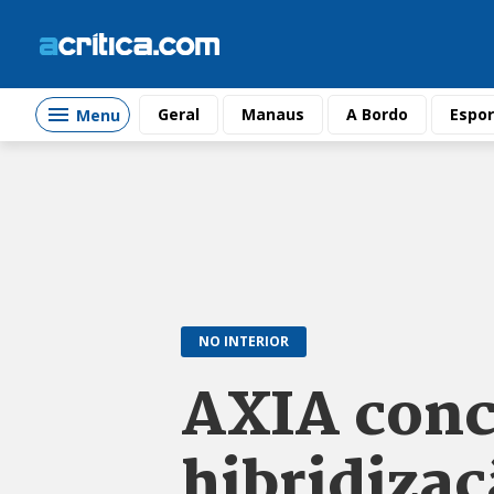
Geral
Manaus
A Bordo
Espor
Menu
NO INTERIOR
AXIA concl
hibridizaç