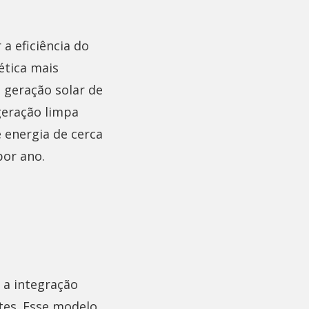
a eficiência do
ética mais
 geração solar de
eração limpa
 energia de cerca
por ano.
r a integração
tes. Esse modelo