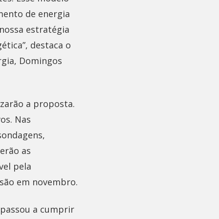
imento de energia
 nossa estratégia
ética”, destaca o
rgia, Domingos
izarão a proposta.
vos. Nas
 sondagens,
erão as
vel pela
lusão em novembro.
 passou a cumprir