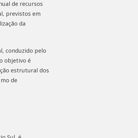
nual de recursos
l, previstos em
lização da
l, conduzido pelo
o objetivo é
ão estrutural dos
sumo de
o Sul, é