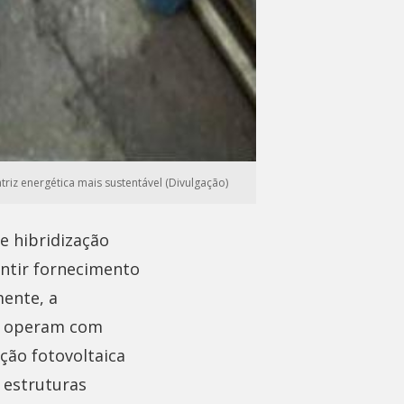
riz energética mais sustentável (Divulgação)
e hibridização
antir fornecimento
mente, a
rá operam com
ção fotovoltaica
 estruturas