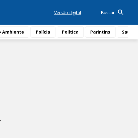
Versão digital
Buscar
o Ambiente
Polícia
Política
Parintins
Saúde
a
o