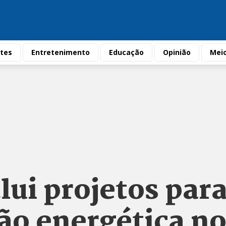
tes
Entretenimento
Educação
Opinião
Mei
ui projetos par
ão energética n