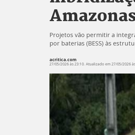
Amazona
Projetos vão permitir a integ
por baterias (BESS) às estrutu
acritica.com
27/05/2026 às 23:10.
Atualizado em 27/05/2026 às