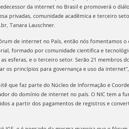
edecessor da internet no Brasil e promoverá o diál
sa privadas, comunidade acadêmica e terceiro set
.br, Tanara Lauschner.
 fórum de internet no País, então nós fomentamos o
rial, formado por comunidade cientifica e tecnológi
as esferas, e o terceiro setor. Serão 21 membros do
gar os princípios para governança e uso da internet”,
itê que faz parte do Núcleo de Informação e Coord
ador do domínio de internet no país. O NIC tem a fu
hidos a partir dos pagamentos de registros e conver
pré IGF, e é pensado da mesma maneira que o fórum.