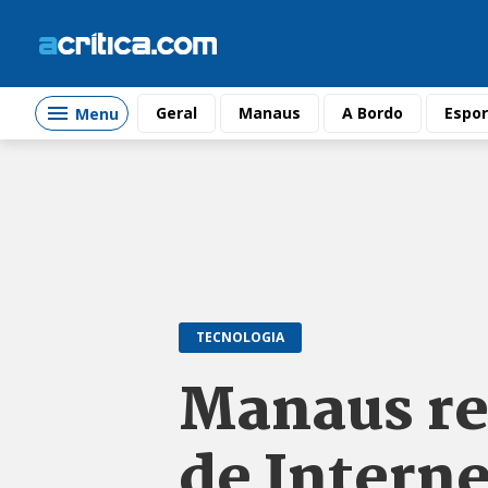
Geral
Manaus
A Bordo
Espor
Menu
TECNOLOGIA
Manaus re
de Interne