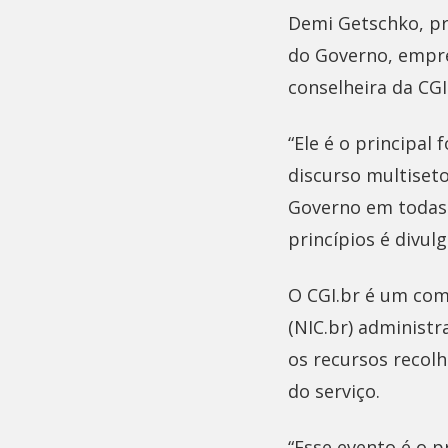
Demi Getschko, pr
do Governo, empre
conselheira da CGI
“Ele é o principal
discurso multiseto
Governo em todas 
princípios é divul
O CGI.br é um com
(NIC.br) administr
os recursos recol
do serviço.
“Esse evento é o 