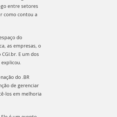
ogo entre setores
or como contou a
 espaço do
ca, as empresas, o
 CGI.br. E um dos
 explicou.
enação do .BR
nção de gerenciar
tê-los em melhoria
 Ele é um evento