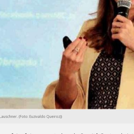
Lauschner. (Foto: Euzivaldo Queiroz))