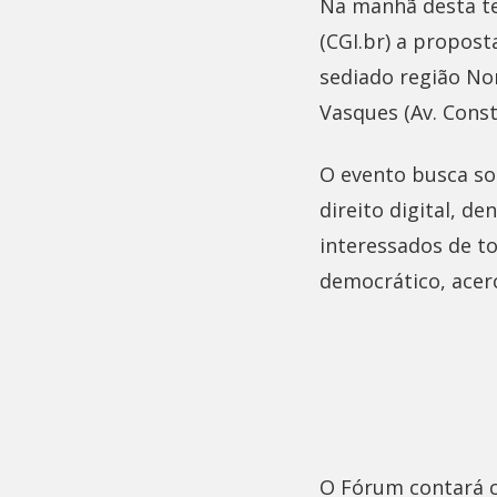
Na manhã desta ter
(CGI.br) a propost
sediado região Nor
Vasques (Av. Const
O evento busca so
direito digital, d
interessados de t
democrático, acer
O Fórum contará c