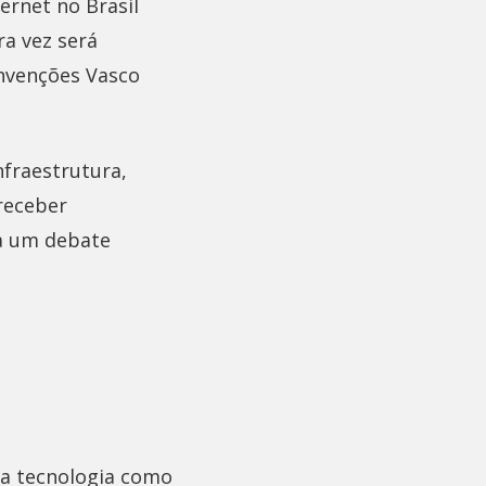
ernet no Brasil
ra vez será
onvenções Vasco
fraestrutura,
 receber
ra um debate
a tecnologia como