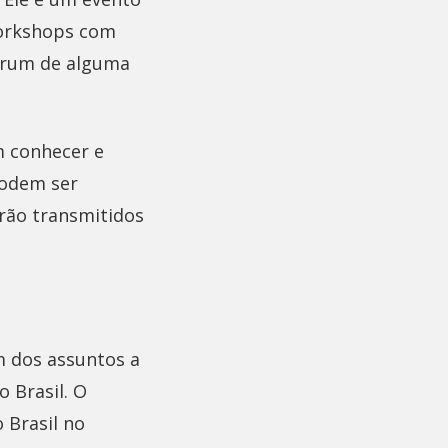
orkshops com
fórum de alguma
m conhecer e
podem ser
rão transmitidos
m dos assuntos a
 Brasil. O
 Brasil no