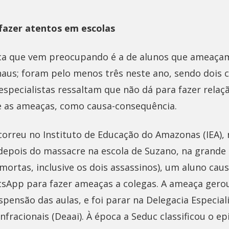
azer atentos em escolas
ca que vem preocupando é a de alunos que ameaçam
aus; foram pelo menos três neste ano, sendo dois c
specialistas ressaltam que não dá para fazer relaçã
 e as ameaças, como causa-consequência.
correu no Instituto de Educação do Amazonas (IEA), 
depois do massacre na escola de Suzano, na grande
ortas, inclusive os dois assassinos), um aluno cau
App para fazer ameaças a colegas. A ameaça gero
spensão das aulas, e foi parar na Delegacia Especia
nfracionais (Deaai). À época a Seduc classificou o 