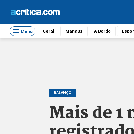
Geral
Manaus
A Bordo
Espor
Menu
BALANÇO
Mais de 1 
registrad