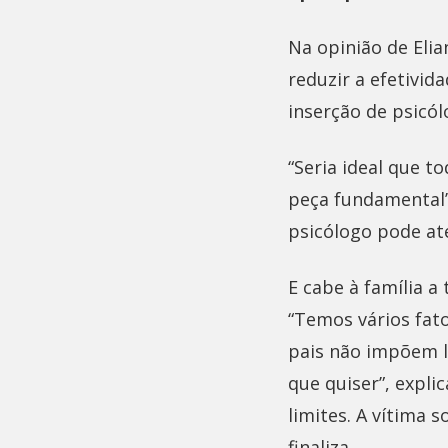
Na opinião de Elia
reduzir a efetivid
inserção de psicól
“Seria ideal que 
peça fundamental”.
psicólogo pode at
E cabe à família a 
“Temos vários fato
pais não impõem li
que quiser”, expl
limites. A vítima 
finaliza.