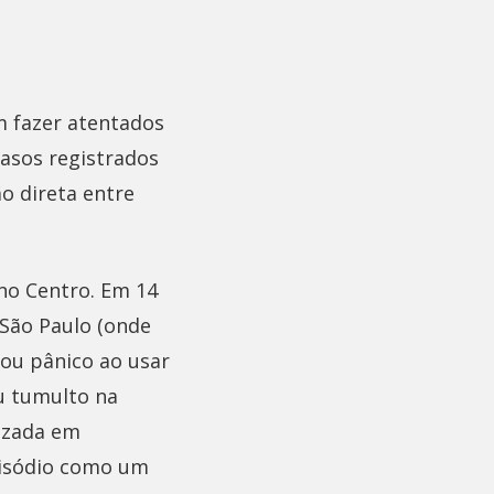
 fazer atentados
asos registrados
o direta entre
no Centro. Em 14
 São Paulo (onde
sou pânico ao usar
u tumulto na
lizada em
episódio como um