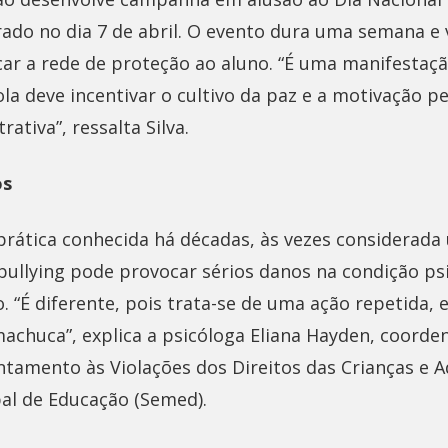
ado no dia 7 de abril. O evento dura uma semana e
icar a rede de proteção ao aluno. “É uma manifestaç
ola deve incentivar o cultivo da paz e a motivação 
rativa”, ressalta Silva.
os
rática conhecida há décadas, às vezes considerada
bullying pode provocar sérios danos na condição psi
 “É diferente, pois trata-se de uma ação repetida,
machuca”, explica a psicóloga Eliana Hayden, coord
ntamento às Violações dos Direitos das Crianças e 
pal de Educação (Semed).