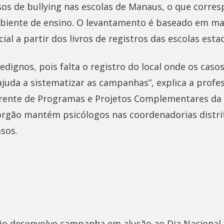
asos de bullying nas escolas de Manaus, o que corre
biente de ensino. O levantamento é baseado em m
ial a partir dos livros de registros das escolas estad
edignos, pois falta o registro do local onde os cas
ajuda a sistematizar as campanhas”, explica a profe
gerente de Programas e Projetos Complementares da 
órgão mantém psicólogos nas coordenadorias distrita
sos.
ão desenvolve campanha em alusão ao Dia Nacional