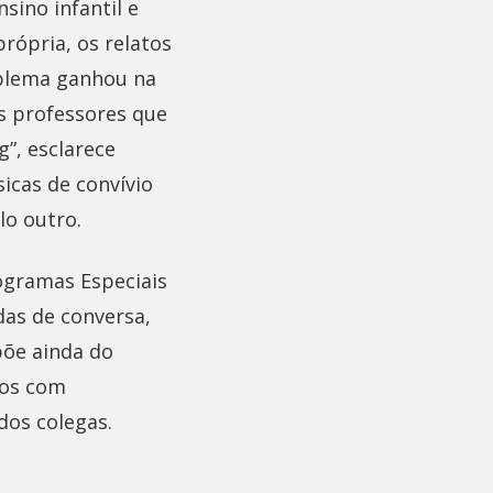
sino infantil e
rópria, os relatos
oblema ganhou na
os professores que
”, esclarece
sicas de convívio
lo outro.
ogramas Especiais
das de conversa,
põe ainda do
nos com
dos colegas.