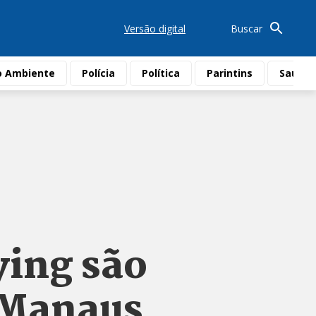
Versão digital
Buscar
o Ambiente
Polícia
Política
Parintins
Saúde
ying são
 Manaus