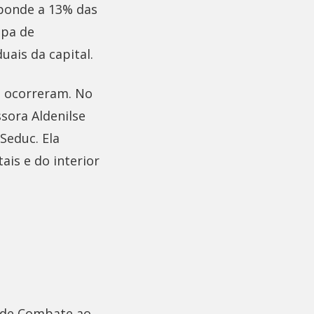
sponde a 13% das
apa de
uais da capital.
os ocorreram. No
ssora Aldenilse
Seduc. Ela
is e do interior
 de Combate ao