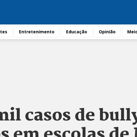
tes
Entretenimento
Educação
Opinião
Mei
mil casos de bull
os em escolas de