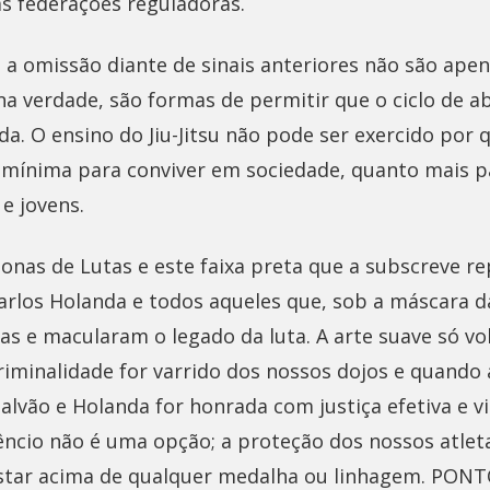
as federações reguladoras.
 a omissão diante de sinais anteriores não são apen
na verdade, são formas de permitir que o ciclo de 
a. O ensino do Jiu-Jitsu não pode ser exercido por
 mínima para conviver em sociedade, quanto mais p
 e jovens.
nas de Lutas e este faixa preta que a subscreve re
los Holanda e todos aqueles que, sob a máscara d
as e macularam o legado da luta. A arte suave só vol
criminalidade for varrido dos nossos dojos e quando
Galvão e Holanda for honrada com justiça efetiva e vi
lêncio não é uma opção; a proteção dos nossos atlet
star acima de qualquer medalha ou linhagem. PONTO