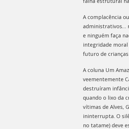
falha estrutural n
A complacência ou
administrativos… 
e ninguém faça nad
integridade moral
futuro de crianças
A coluna Um Amazo
veementemente Car
destruíram infânci
quando o lixo da 
vítimas de Alves, 
ininterrupta. O si
no tatame) deve e