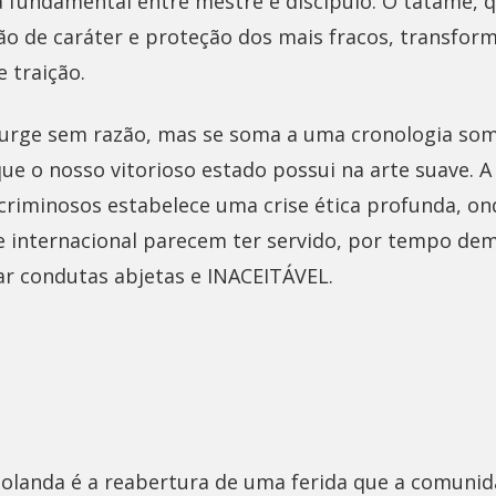
a fundamental entre mestre e discípulo. O tatame, 
o de caráter e proteção dos mais fracos, transfo
e traição.
surge sem razão, mas se soma a uma cronologia so
ue o nosso vitorioso estado possui na arte suave. A
iminosos estabelece uma crise ética profunda, ond
e internacional parecem ter servido, por tempo de
ar condutas abjetas e INACEITÁVEL.
Holanda é a reabertura de uma ferida que a comunid