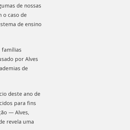
algumas de nossas
m o caso de
sistema de ensino
 famílias
usado por Alves
cademias de
cio deste ano de
cidos para fins
ão — Alves,
de revela uma