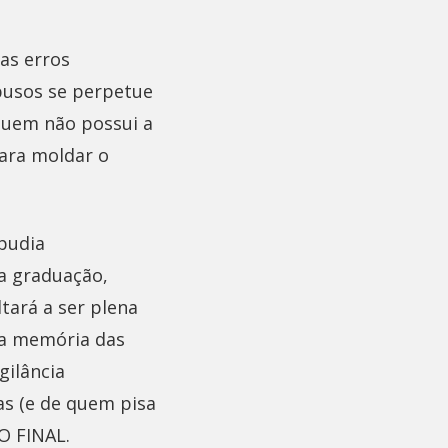
as erros
abusos se perpetue
 quem não possui a
ara moldar o
pudia
a graduação,
tará a ser plena
 a memória das
gilância
as (e de quem pisa
 FINAL.​