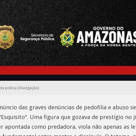
a polícia (Divulgação)
núncio das graves denúncias de pedofilia e abuso s
"Esquisito". Uma figura que gozava de prestígio no ji
r apontada como predadora, viola não apenas as lei