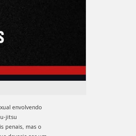
exual envolvendo
u-jitsu
s penais, mas o