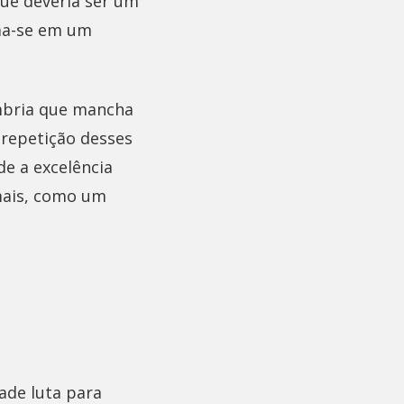
que deveria ser um
rma-se em um
mbria que mancha
 repetição desses
e a excelência
mais, como um
ade luta para