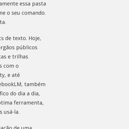
damente essa pasta
rme o seu comando.
ta.
 de texto. Hoje,
órgãos públicos
as e trilhas
es com o
y, e até
tebookLM, também
co do dia a dia,
ótima ferramenta,
 usá-la.
riação de uma