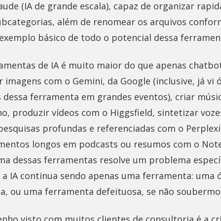
aude (IA de grande escala), capaz de organizar rapi
ubcategorias, além de renomear os arquivos confo
exemplo básico de todo o potencial dessa ferramen
ramentas de IA é muito maior do que apenas chatbots
 imagens com o Gemini, da Google (inclusive, já vi 
s dessa ferramenta em grandes eventos), criar músic
, produzir vídeos com o Higgsfield, sintetizar voz
pesquisas profundas e referenciadas com o Perplexit
mentos longos em podcasts ou resumos com o No
ma dessas ferramentas resolve um problema específi
, a IA continua sendo apenas uma ferramenta: uma 
da, ou uma ferramenta defeituosa, se não soubermos
nho visto com muitos clientes de consultoria é a c