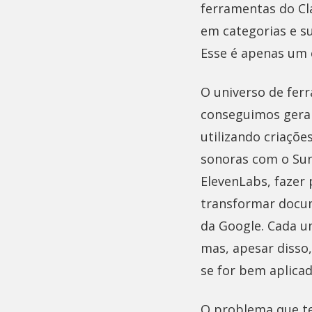
ferramentas do Cl
em categorias e s
Esse é apenas um 
O universo de fer
conseguimos gerar
utilizando criaçõe
sonoras com o Suno
ElevenLabs, fazer 
transformar docu
da Google. Cada u
mas, apesar disso
se for bem aplica
O problema que te