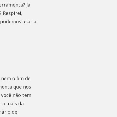
ferramenta? Já
 Respirei,
de podemos usar a
o nem o fim de
amenta que nos
: você não tem
ra mais da
nário de