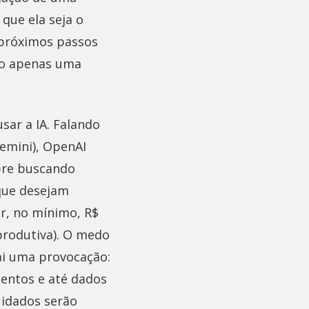
 que ela seja o
próximos passos
ndo apenas uma
ar a IA. Falando
emini), OpenAI
mpre buscando
que desejam
ar, no mínimo, R$
produtiva). O medo
vai uma provocação:
entos e até dados
uidados serão