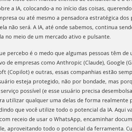
obre a IA, colocando-a no início das coisas, querendo
mpresa ou até mesmo a pensadora estratégica dos 
o ela não será. A IA, até onde sabemos, continua se
da no meio de um mercado ativo e pulsante.
e percebo é o medo que algumas pessoas têm de us
vo de empresas como Anthropic (Claude), Google (G
oft (Copilot) e outras, essas companhias estão se
suário esteja protegido, não por bondade, mas por
serviço possível (e esse usuário precisa desembols
ra utilizar qualquer uma delas de forma realmente 
ndo que você utilize todo o potencial da IA. Aqui 
 com receio de usar o WhatsApp, encaminhar docum
le, aproveitando todo o potencial da ferramenta. C