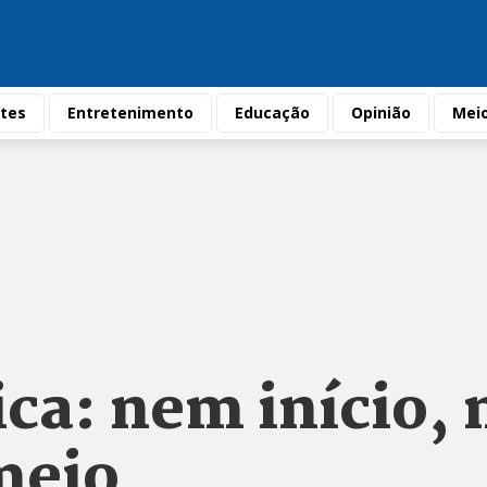
tes
Entretenimento
Educação
Opinião
Mei
ica: nem início,
meio