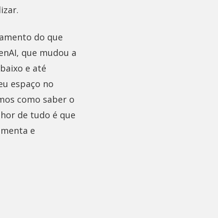
izar.
nçamento do que
enAI, que mudou a
baixo e até
deu espaço no
emos como saber o
lhor de tudo é que
amenta e