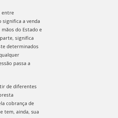
a entre
 significa a venda
s mãos do Estado e
arte, significa
ste determinados
 qualquer
cessão passa a
ir de diferentes
presta
ela cobrança de
e tem, ainda, sua