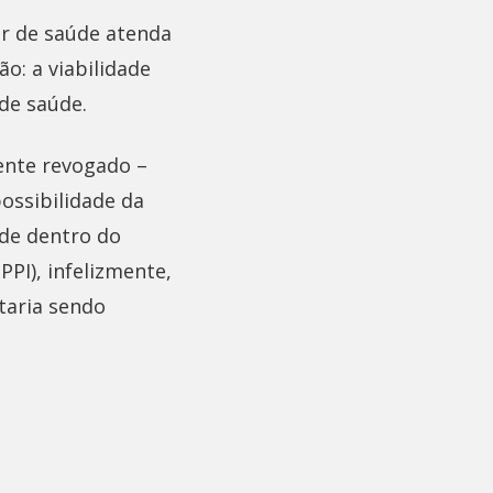
or de saúde atenda
o: a viabilidade
 de saúde.
mente revogado –
ossibilidade da
úde dentro do
PI), infelizmente,
taria sendo