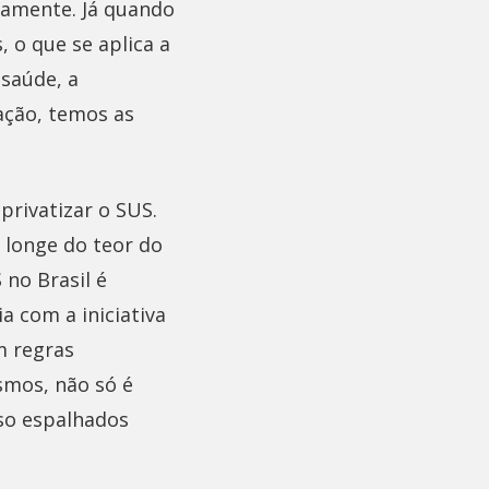
tamente. Já quando
 o que se aplica a
 saúde, a
ação, temos as
privatizar o SUS.
u longe do teor do
 no Brasil é
a com a iniciativa
m regras
smos, não só é
sso espalhados