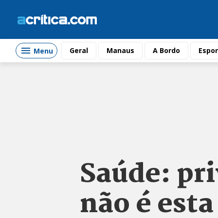
Geral
Manaus
A Bordo
Espor
Menu
Saúde: pri
não é esta