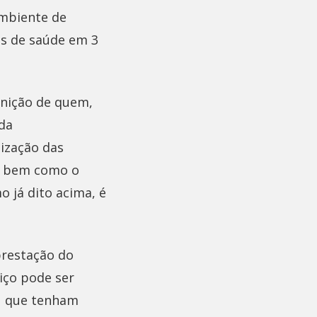
ambiente de
os de saúde em 3
inição de quem,
 da
uização das
e, bem como o
 já dito acima, é
 prestação do
iço pode ser
ou que tenham