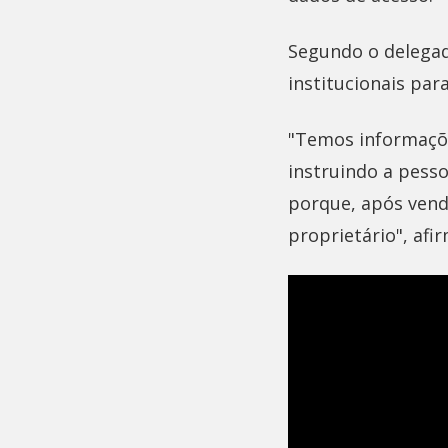
Segundo o delegad
institucionais par
"Temos informaçõe
instruindo a pessoa
porque, após vende
proprietário", afi