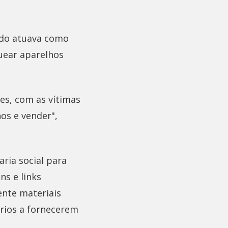
gado atuava como
uear aparelhos
es, com as vítimas
os e vender",
ria social para
ns e links
ente materiais
rios a fornecerem