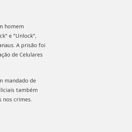
, um homem
ck" e "Unlock",
naus. A prisão foi
ção de Celulares
 um mandado de
oliciais também
 nos crimes.