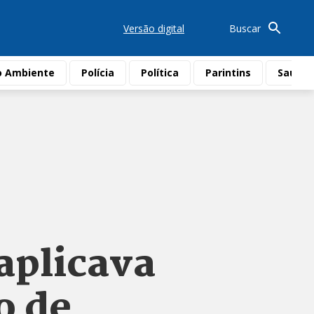
Versão digital
Buscar
o Ambiente
Polícia
Política
Parintins
Saúde
aplicava
o de