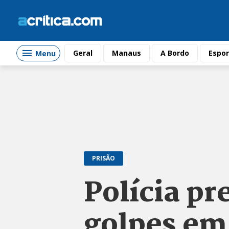
Geral
Manaus
A Bordo
Espor
Menu
PRISÃO
Polícia pr
golpes em