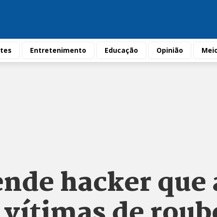
tes
Entretenimento
Educação
Opinião
Mei
ende hacker que 
 vítimas de roub