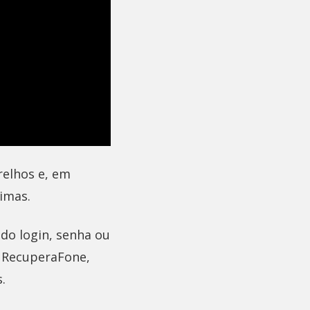
relhos e, em
imas.
ndo login, senha ou
 RecuperaFone,
.