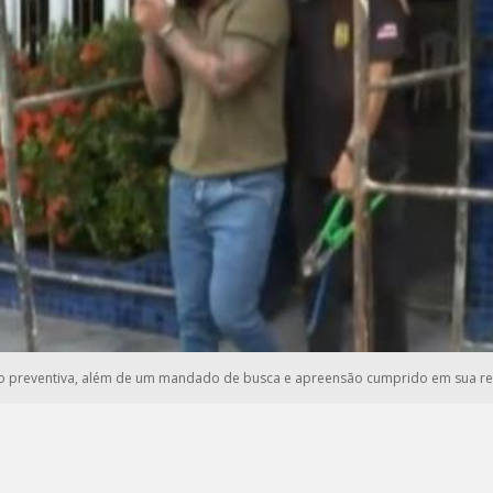
 preventiva, além de um mandado de busca e apreensão cumprido em sua resid