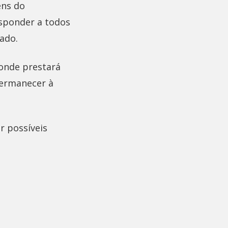
ens do
esponder a todos
ado.
 onde prestará
permanecer à
r possíveis