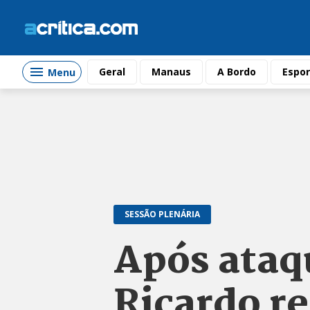
Geral
Manaus
A Bordo
Espor
Menu
SESSÃO PLENÁRIA
Após ataq
Ricardo r