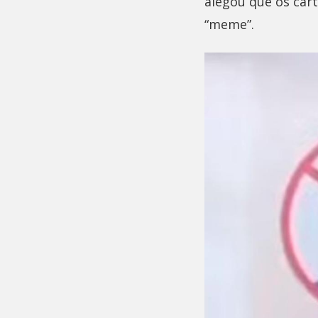
alegou que os car
“meme”.