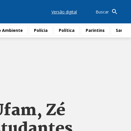
Versão digital
Buscar
o Ambiente
Polícia
Política
Parintins
Saúde
Ufam, Zé
studantes