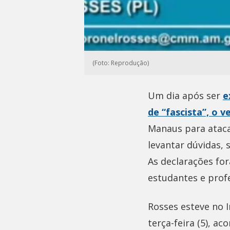
(Foto: Reprodução)
Um dia após ser
e
de “fascista”, o 
Manaus para ataca
levantar dúvidas, 
As declarações for
estudantes e prof
Rosses esteve no I
terça-feira (5), 