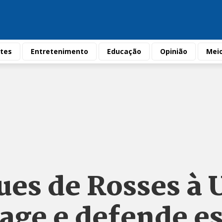
tes
Entretenimento
Educação
Opinião
Mei
ues de Rosses à 
eage e defende e