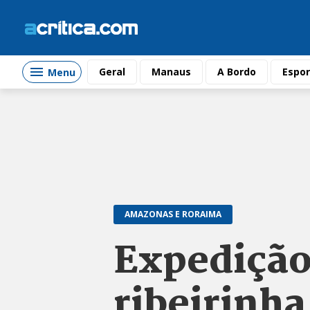
Geral
Manaus
A Bordo
Espor
Menu
AMAZONAS E RORAIMA
Expedição
ribeirinha