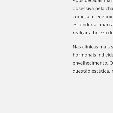
Após décadas marc
obsessiva pela ch
começa a redefinir
esconder as marcas
realçar a beleza d
Nas clínicas mais 
hormonais individ
envelhecimento. 
questão estética,