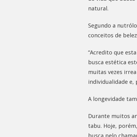
natural.
Segundo a nutrólo
conceitos de belez
“Acredito que es
busca estética es
muitas vezes irre
individualidade e,
A longevidade ta
Durante muitos an
tabu. Hoje, porém
busca pelo chamad