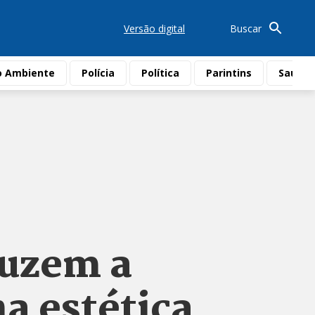
Versão digital
Buscar
o Ambiente
Polícia
Política
Parintins
Saúde
duzem a
a estética