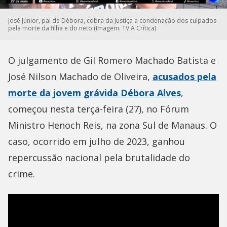
José Júnior, pai de Débora, cobra da Justiça a condenação dos culpados
pela morte da filha e do neto (Imagem: TV A Crítica)
O julgamento de Gil Romero Machado Batista e
José Nilson Machado de Oliveira,
acusados pela
morte da jovem grávida Débora Alves
,
começou nesta terça-feira (27), no Fórum
Ministro Henoch Reis, na zona Sul de Manaus. O
caso, ocorrido em julho de 2023, ganhou
repercussão nacional pela brutalidade do
crime.