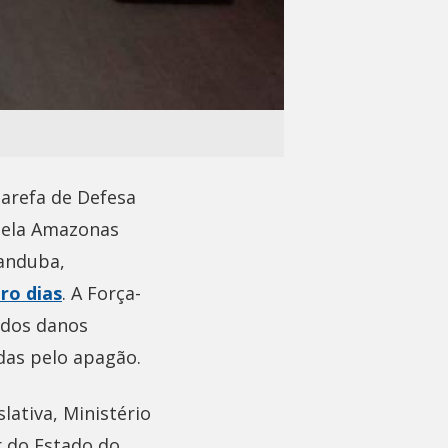
arefa de Defesa
pela Amazonas
randuba,
ro dias
. A Força-
 dos danos
das pelo apagão.
ativa, Ministério
r do Estado do