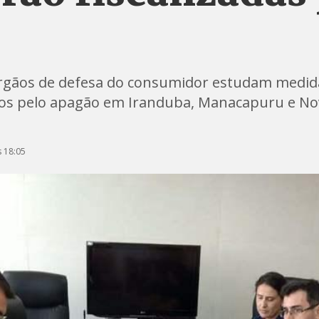
órgãos de defesa do consumidor estudam medida
dos pelo apagão em Iranduba, Manacapuru e No
 18:05