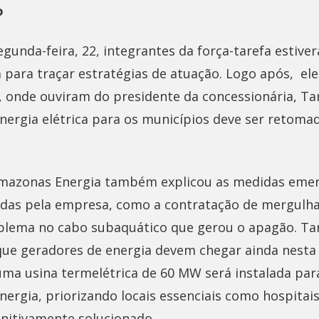
o
gunda-feira, 22, integrantes da força-tarefa estive
 para traçar estratégias de atuação. Logo após, el
 onde ouviram do presidente da concessionária, Tar
ergia elétrica para os municípios deve ser retomado
Amazonas Energia também explicou as medidas emer
das pela empresa, como a contratação de mergulha
oblema no cabo subaquático que gerou o apagão. Tar
e geradores de energia devem chegar ainda nesta 
uma usina termelétrica de 60 MW será instalada para
ergia, priorizando locais essenciais como hospitais
initivamente solucionado.