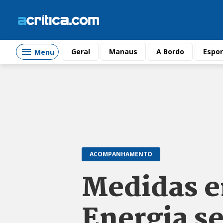
Geral
Manaus
A Bordo
Espor
Menu
ACOMPANHAMENTO
Medidas e
Energia se