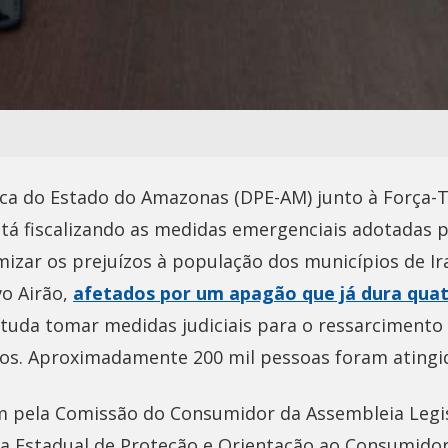
ica do Estado do Amazonas (DPE-AM) junto à Força-T
tá fiscalizando as medidas emergenciais adotadas 
mizar os prejuízos à população dos municípios de I
o Airão,
afetados por um apagão que já dura quat
uda tomar medidas judiciais para o ressarcimento
ivos. Aproximadamente 200 mil pessoas foram atingi
ela Comissão do Consumidor da Assembleia Legisl
a Estadual de Proteção e Orientação ao Consumido