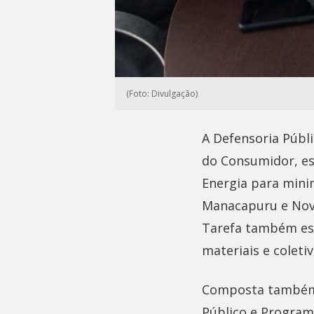
(Foto: Divulgação)
A Defensoria Públ
do Consumidor, es
Energia para mini
Manacapuru e Nov
Tarefa também est
materiais e colet
Composta também p
Público e Program