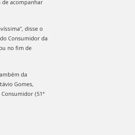
ém de acompanhar
íssima”, disse o
a do Consumidor da
ou no fim de
 também da
Otávio Gomes,
o Consumidor (51ª