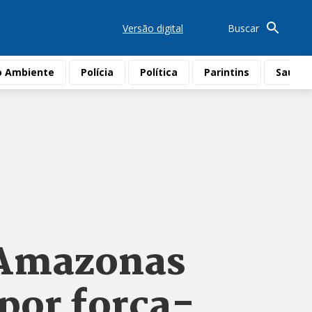
Versão digital
Buscar
o Ambiente
Polícia
Política
Parintins
Saúde
 Amazonas
 por força-